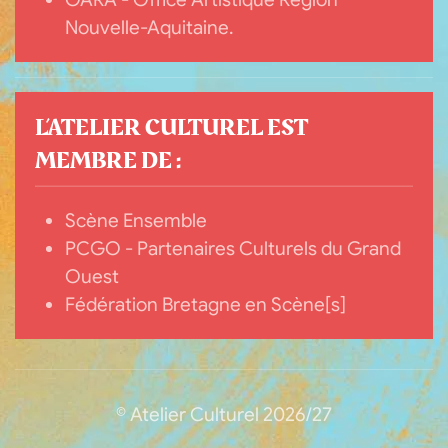
Nouvelle-Aquitaine.
L’ATELIER CULTUREL EST
MEMBRE DE :
Scène Ensemble
PCGO - Partenaires Culturels du Grand
Ouest
Fédération Bretagne en Scène[s]
© Atelier Culturel 2026/27