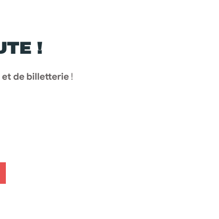
TE !
t de billetterie
!