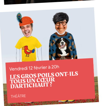
Vendredi 12 février à 20h
LES GROS POILS ONT-ILS
TOUS UN CŒUR
D’ARTICHAUT ?
THÉÂTRE